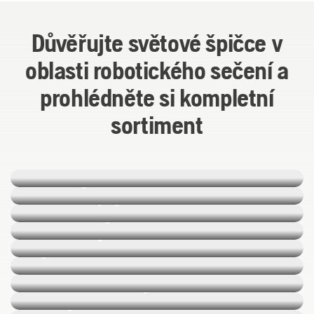
Důvěřujte světové špičce v
oblasti robotického sečení a
prohlédněte si kompletní
sortiment
Robotické sekačky
Automower®
Sekačky na trávu
Řetězové pily
Křovinořezy
Plotostřihy
Vyžínače
Foukače
Zahradní traktory
Ridery