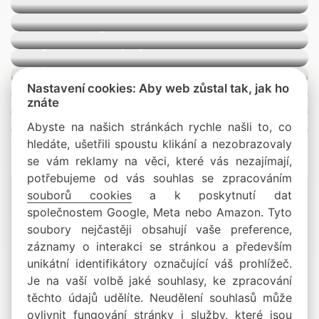
Odmechovače
Kultivátory
Vyvětvovací pily
Vysokotlaké čističe
Sněhové frézy
Nastavení cookies: Aby web zůstal tak, jak ho
Vysavače
znáte
Akumulátorové stroje
Abyste na našich stránkách rychle našli to, co
hledáte, ušetřili spoustu klikání a nezobrazovaly
se vám reklamy na věci, které vás nezajímají,
potřebujeme od vás souhlas se zpracováním
souborů cookies
a k poskytnutí dat
společnostem Google, Meta nebo Amazon. Tyto
soubory nejčastěji obsahují vaše preference,
záznamy o interakci se stránkou a především
unikátní identifikátory označující váš prohlížeč.
Příslušenství a náhradní díly
Je na vaší volbě jaké souhlasy, ke zpracování
těchto údajů udělíte. Neudělení souhlasů může
ovlivnit fungování stránky i služby, které jsou