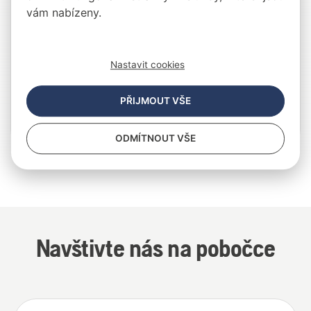
Příslušenství k výrobkům
vám nabízeny.
Osobní ochranné prostředky
Nastavit cookies
Sekery a lesnické nářadí
Maziva, palivo a plnicí vybavení
PŘIJMOUT VŠE
Pracovní oděvy
ODMÍTNOUT VŠE
Navštivte nás na pobočce