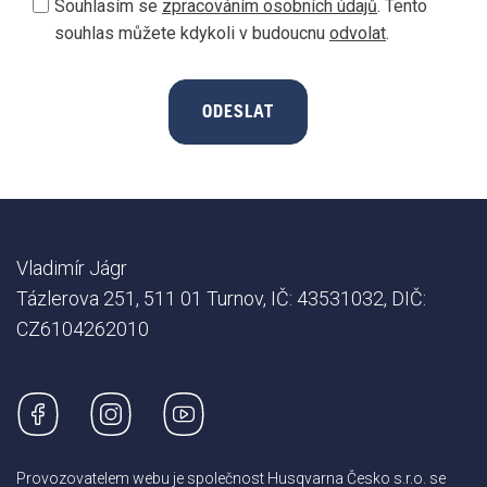
Souhlasím se
zpracováním osobních údajů
. Tento
souhlas můžete kdykoli v budoucnu
odvolat
.
ODESLAT
Vladimír Jágr
Tázlerova 251, 511 01 Turnov, IČ: 43531032, DIČ:
CZ6104262010
Provozovatelem webu je společnost Husqvarna Česko s.r.o. se